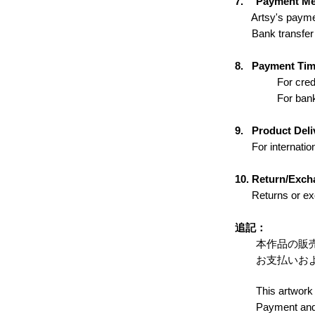
7.
Payment Me
Artsy's payment
Bank transfer (P
8.
Payment Tim
For credit card
For bank transf
9.
Product Deli
For internationa
10.
Return/Exch
Returns or exch
追記：
本作品の販売は
お支払いおよび
This artwork is s
Payment and pur