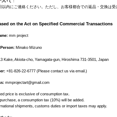
ついて
以内にご連絡ください。ただし、お客様都合での返品・交換は受
ased on the Act on Specified Commercial Transactions
ame:
mm project
 Person:
Minako Mizuno
3 Kake, Akiota-cho, Yamagata-gun, Hiroshima 731-3501, Japan
er:
+81-826-22-6777 (Please contact us via email.)
ss:
mmprojectart@gmail.com
sted price is exclusive of consumption tax.
urchase, a consumption tax (10%) will be added.
ational shipments, customs duties or import taxes may apply.