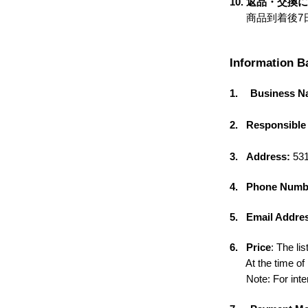
10.
返品・交換に
商品到着後7日
Information B
1.
Business N
2.
Responsible
3.
Address:
531
4.
Phone Numb
5.
Email Addre
6.
Price
: The li
At the time of p
Note: For intern