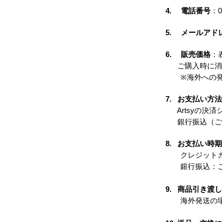
4.
電話番号
：
5.
メールアド
6.
販売価格
：
ご購入時に消費
※海外への発送
7.
お支払い方法
Artsyの決済
銀行振込（ご希
8.
お支払い時期
クレジットカー
銀行振込：ご
9.
商品引き渡し
海外発送の場合