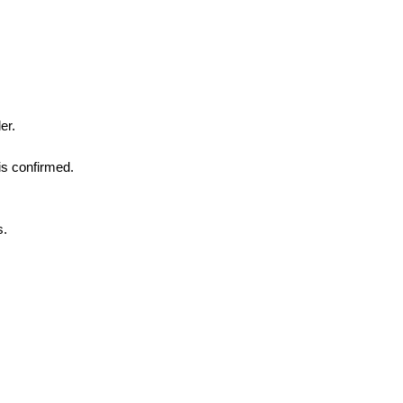
er.
t is confirmed.
s.