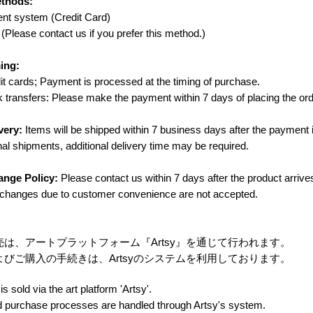
thods:
 system (Credit Card)
lease contact us if you prefer this method.)
ing:
s; Payment is processed at the timing of purchase.
ers: Please make the payment within 7 days of placing the ord
very:
Items will be shipped within 7 business days after the paymen
l shipments, additional delivery time may be required.
ange Policy:
Please contact us within 7 days after the product arrive
anges due to customer convenience are not accepted.
、アートプラットフォーム『Artsy』を通じて行われます。
ご購入の手続きは、Artsyのシステムを利用しております。
old via the art platform 'Artsy'.
chase processes are handled through Artsy's system.