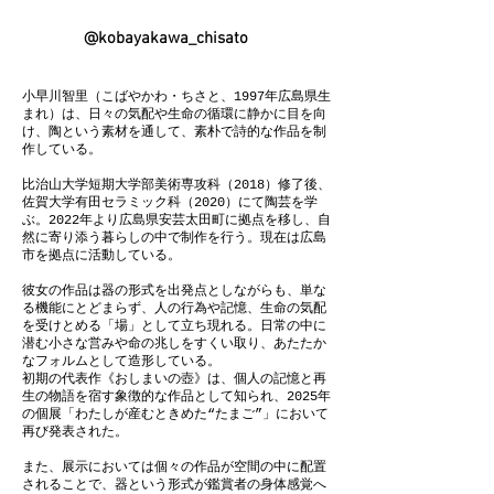
@kobayakawa_chisato
小早川智里（こばやかわ・ちさと、1997年広島県生
まれ）は、日々の気配や生命の循環に静かに目を向
け、陶という素材を通して、素朴で詩的な作品を制
作している。
比治山大学短期大学部美術専攻科（2018）修了後、
佐賀大学有田セラミック科（2020）にて陶芸を学
ぶ。2022年より広島県安芸太田町に拠点を移し、自
然に寄り添う暮らしの中で制作を行う。現在は広島
市を拠点に活動している。
彼女の作品は器の形式を出発点としながらも、単な
る機能にとどまらず、人の行為や記憶、生命の気配
を受けとめる「場」として立ち現れる。日常の中に
潜む小さな営みや命の兆しをすくい取り、あたたか
なフォルムとして造形している。
初期の代表作《おしまいの壺》は、個人の記憶と再
生の物語を宿す象徴的な作品として知られ、2025年
の個展「わたしが産むときめた“たまご”」において
再び発表された。
また、展示においては個々の作品が空間の中に配置
されることで、器という形式が鑑賞者の身体感覚へ