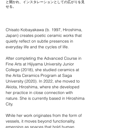
と開かれ、インスタレーションとしての広がりを見
せる。
Chisato Kobayakawa (b. 1997, Hiroshima,
Japan) creates poetic ceramic works that
quietly reflect on subtle presences in
everyday life and the cycles of life.
After completing the Advanced Course in
Fine Arts at Hijiyama University Junior
College (2018), she studied ceramics at
the Arita Ceramics Program at Saga
University (2020). In 2022, she moved to
Akiota, Hiroshima, where she developed
her practice in close connection with
nature. She is currently based in Hiroshima
City.
While her work originates from the form of
vessels, it moves beyond functionality,
emerging as spaces that hold human