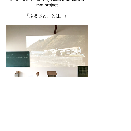
mm project
『ふるさと、とは。』
cop
copyright ©️2026 by mm
project art: all right
reserved.
5313 Kake, Akiota,
Yamagata-gun, Hiroshima,